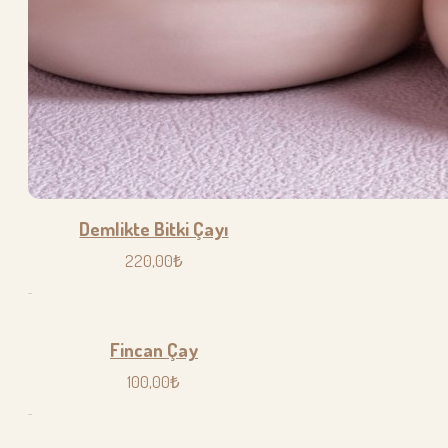
Demlikte Bitki Çayı
220,00₺
..
Fincan Çay
100,00₺
..