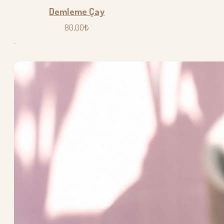
Demleme Çay
80,00₺
..