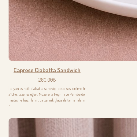
Caprese Ciabatta Sandwich
280,00₺
İtalyan esintili ciabatta sandviç; pesto sos, crème fr
aîche, taze fesleğen, Mozerella Peyniri ve Pembe do
mates ile hazırlanır, balzamik glaze ile tamamlanı
r..