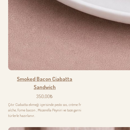
Smoked Bacon Ciabatta
Sandwich
350,00₺
Çıtır Ciabatta ekmeği içerisinde pesto sos, crème fr
aîche, füme bacon , Mozerella Peyniri ve taze garni
türlerle hazırlanır..