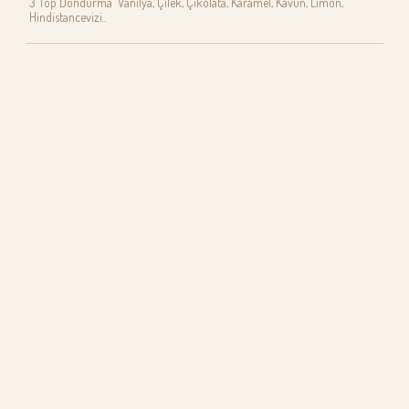
3 Top Dondurma Vanilya, Çilek, Çikolata, Karamel, Kavun, Limon,
Hindistancevizi..