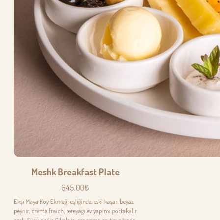
Meshk Breakfast Plate
645,00₺
Ekşi Maya Köy Ekmeği eşliğinde, eski kaşar, beyaz
peynir, creme fraich, tereyağı ev yapımı portakal r