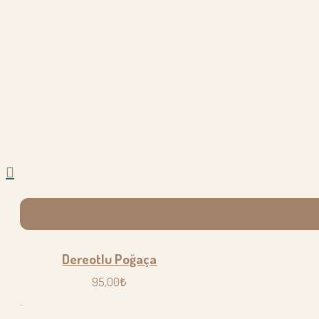
Dereotlu Poğaça
95,00₺
..