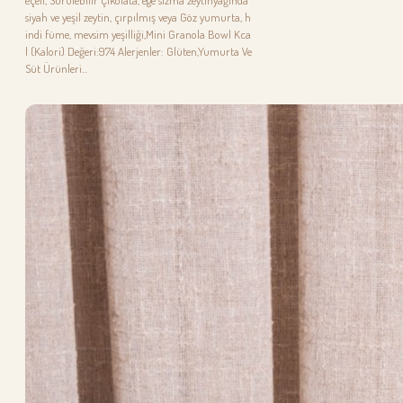
eçeli, Sürülebilir Çikolata, ege sızma zeytinyağında
siyah ve yeşil zeytin, çırpılmış veya Göz yumurta, h
indi füme, mevsim yeşilliği,Mini Granola Bowl Kca
l (Kalori) Değeri:974 Alerjenler: Glüten,Yumurta Ve
Süt Ürünleri...