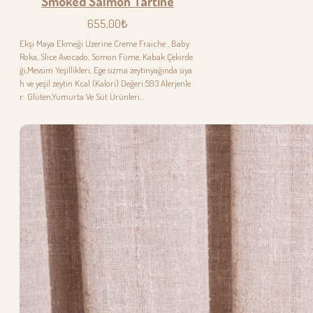
Smoked Salmon Tartine
655,00₺
Ekşi Maya Ekmeği Üzerine Creme Fraiche , Baby
Roka, Slice Avocado, Somon Füme, Kabak Çekirde
ği,Mevsim Yeşillikleri, Ege sızma zeytinyağında siya
h ve yeşil zeytin Kcal (Kalori) Değeri:593 Alerjenle
r: Glüten,Yumurta Ve Süt Ürünleri...